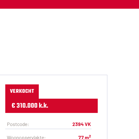
VERKOCHT
€ 310.000 k.k.
Postcode:
2394 VK
2
Woonoppervlakte:
77 m