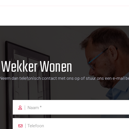
fel met spiegel en meubel.
ntje en ventilatie. Zowel de badkamer als de toiletruimte zijn neutraal 
ppartement. Op de gang naar de slaapkamers treft u verder nog 2 pr
e inpandige berging van 1m64 x 4m37 met een hoogte van 2m21
e Wekker Wonen
Neem dan telefonisch contact met ons op of stuur ons een e-mail be
dt beheerd door een professionele beheerder. Stukken zijn in te zie
oonwijk. Basisscholen, sportfaciliteiten en diverse supermarkten vo
r gunstig ten opzichte van uitvalswegen A-4 richting Schiphol, Ams