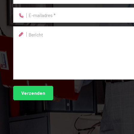
gen station. De Leidse binnenstad bevindt zich op ongeveer 30 minute
s een uitnodiging tot het doen van een bod of om in onderhandeling
den beschouwd als een aanbieding of een offerte en wordt verstre
stemming op het moment, dat de door makelaar opgestelde koopovere
het recht om af te zien van een transactie. De Meetinstructie is g
structie sluit verschillen in meetuitkomsten niet volledig uit, door
wordt door De Wekker Wonen dan ook geen enkele aansprakelijkheid a
pport is bij de makelaar aanwezig.
Verzenden