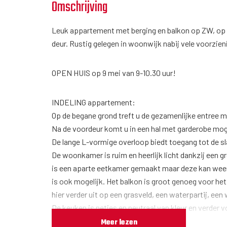
Omschrijving
Leuk appartement met berging en balkon op ZW, op de 
deur. Rustig gelegen in woonwijk nabij vele voorzien
OPEN HUIS op 9 mei van 9-10.30 uur!
INDELING appartement:
Op de begane grond treft u de gezamenlijke entree me
Na de voordeur komt u in een hal met garderobe moge
De lange L-vormige overloop biedt toegang tot de 
De woonkamer is ruim en heerlijk licht dankzij een g
is een aparte eetkamer gemaakt maar deze kan weer 
is ook mogelijk. Het balkon is groot genoeg voor het
hier verder uit op een grasveld, een waterpartij, ee
De keuken is netjes en neutraal van kleur en verde
spoelbak met mengkraan en een koel/vriescombinati
Meer lezen