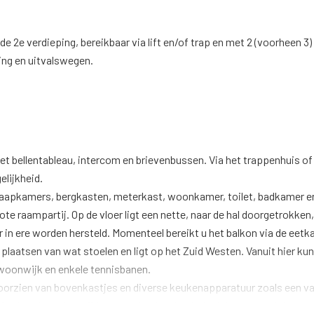
2e verdieping, bereikbaar via lift en/of trap en met 2 (voorheen 3)
ing en uitvalswegen.
t bellentableau, intercom en brievenbussen. Via het trappenhuis of d
lijkheid.
slaapkamers, bergkasten, meterkast, woonkamer, toilet, badkamer e
rote raampartij. Op de vloer ligt een nette, naar de hal doorgetrokk
in ere worden hersteld. Momenteel bereikt u het balkon via de eet
 plaatsen van wat stoelen en ligt op het Zuid Westen. Vanuit hier k
n woonwijk en enkele tennisbanen.
r voorzien van bovenkastjes en diverse keukenapparatuur zoals een 
e. Aan de andere zijde van de keuken bevindt zich de opstelplaats