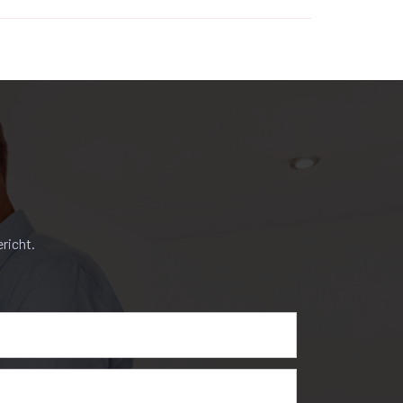
van kleur en in dezelfde stijl.
aktische bergkasten. De huidige ouderslaapkamer
richt.
n tijdens de bezichtiging. De maandelijkse kosten
or alle dagelijkse boodschappen liggen op
terdam, Den Haag, Rotterdam en de N-11 richting