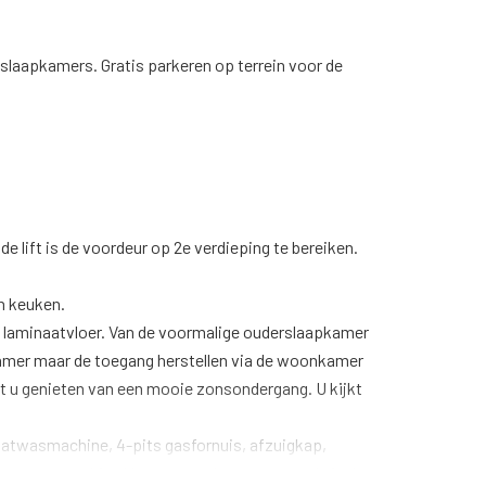
 slaapkamers. Gratis parkeren op terrein voor de
e lift is de voordeur op 2e verdieping te bereiken.
n keuken.
en, laminaatvloer. Van de voormalige ouderslaapkamer
kamer maar de toegang herstellen via de woonkamer
unt u genieten van een mooie zonsondergang. U kijkt
vaatwasmachine, 4-pits gasfornuis, afzuigkap,
 voor wasmachine/droger met daarop een praktisch