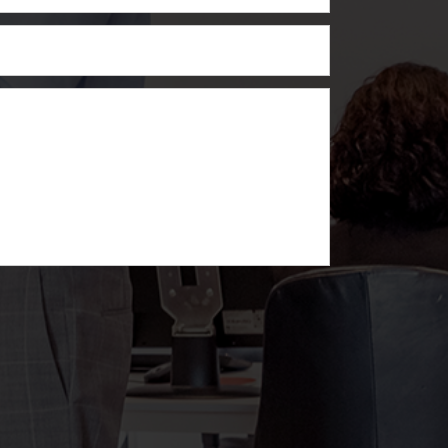
n fietsen en Alphen aan den Rijn bereikt u fietsend
 te treden. Deze informatie is met de nodige zorg
kt onder voorbehoud van goedkeuring door de
enkomst door beide partijen is beoordeeld en
ebaseerd op de NEN2580 en is bedoeld om een meer
 bijvoorbeeld interpretatieverschillen, afrondingen
anvaard voor enige onvolledigheid, onjuistheid of