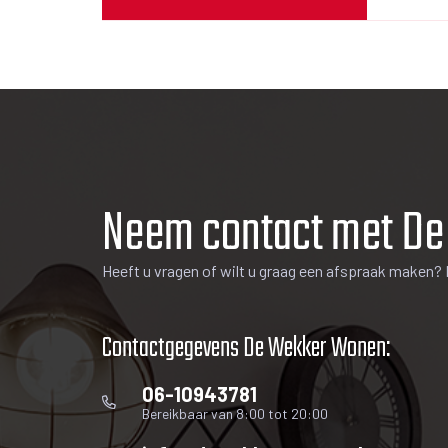
blad in de stijl van de keuken.
De badkamer beschikt over een ruime douche, wasta
De toilet is separaat en bestaat uit een toilet, fontei
De 2 slaapkamers liggen aan de voorzijde van het a
beschikt ook over een ruime inbouwkast.
Op de begane grond bevindt zich nog een praktisch
Neem contact met D
Oplevering kan snel!
Heeft u vragen of wilt u graag een afspraak maken? 
Er is een actieve Vereniging van Eigenaren welke wor
bedragen € 255.
Contactgegevens De Wekker Wonen:
LOCATIE
06-10943781
Het appartement ligt zeer centraal in een rustige w
Bereikbaar van 8:00 tot 20:00
loopafstand van de woning. De woning ligt bijzonde