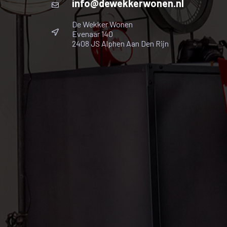
info@dewekkerwonen.nl
Utrecht. In 2026 krijgt Hazerswoude-Rijndijk een ei
binnen 15 minuten.
De Wekker Wonen
Evenaar 140
2408 JS Alphen Aan Den Rijn
Alle verstrekte informatie moet worden beschouwd al
samengesteld. Deze verkoopinformatie mag niet wor
verkoper(s). Er is slechts sprake van een overeen
ondertekend. Tot dat moment hebben beide partijen 
eenduidige manier van meten toe te passen. De Meetin
of beperkingen bij het uitvoeren van de meting. Er 
anderszins, dan wel de gevolgen daarvan. Het meetra